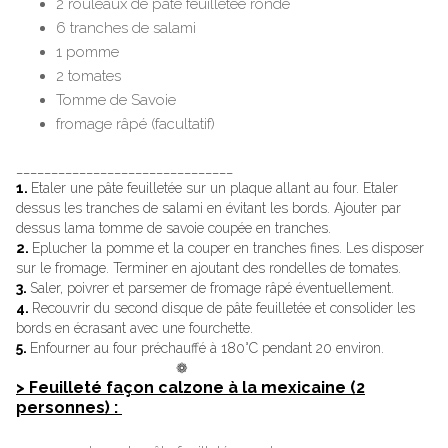
2 rouleaux de pâte feuilletée ronde
6 tranches de salami
1 pomme
2 tomates
Tomme de Savoie
fromage râpé (facultatif)
_______________________________
1.
Etaler une pâte feuilletée sur un plaque allant au four. Etaler
dessus les tranches de salami en évitant les bords. Ajouter par
dessus lama tomme de savoie coupée en tranches.
2.
Eplucher la pomme et la couper en tranches fines. Les disposer
sur le fromage. Terminer en ajoutant des rondelles de tomates.
3.
Saler, poivrer et parsemer de fromage râpé éventuellement.
4.
Recouvrir du second disque de pâte feuilletée et consolider les
bords en écrasant avec une fourchette.
5.
Enfourner au four préchauffé à 180°C pendant 20 environ.
❁
> Feuilleté façon calzone à la mexicaine (2
personnes) :