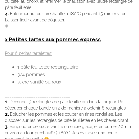
ou café, au choix), et refermer le chausson avec l’autre rectangle de
pâte feuilletée.
4.
Enfourner au four préchauffé à 180°C pendant 15 min environ.
Laisser tiédir avant de déguster.
❁
> Petites tartes aux pommes express
Pour 6 petites tartelettes:
1 pâte feuilletée rectangulaire
3/4 pommes
sucre vanillé ou roux
______________________________
1.
Découper 3 rectangles de pâte feuilletée dans la largeur. Re-
découper chaque bande en 2 de manière à obtenir 6 rectangles.
2.
Eplucher les pommes et les couper en fines rondelles. Les
disposer sur les rectangles de pâte feuilletée en les chevauchant.
3.
Saupoudrer de sucre vanillé ou sucre glace, et enfourner 20min
environ au four préchauffé ) 180°C. A servir avec une boule