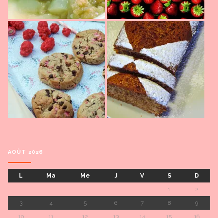
AOÛT 2026
L
Ma
Me
J
V
S
D
1
2
3
4
5
6
7
8
9
10
11
12
13
14
15
16