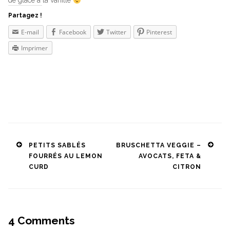
de glace à la vanille
Partagez !
E-mail
Facebook
Twitter
Pinterest
Imprimer
Post
PETITS SABLÉS
BRUSCHETTA VEGGIE –
FOURRÉS AU LEMON
AVOCATS, FETA &
navigation
CURD
CITRON
4
Comments