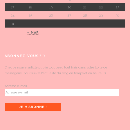
17
18
19
20
21
22
23
24
25
26
27
28
29
30
31
« MAR
ABONNEZ-VOUS ! :)
Chaque nouvel article publié tout beau tout frais dans votre boite de
messagerie, pour suivre l'actualité du blog en temps et en heure ! :)
Adresse e-mail