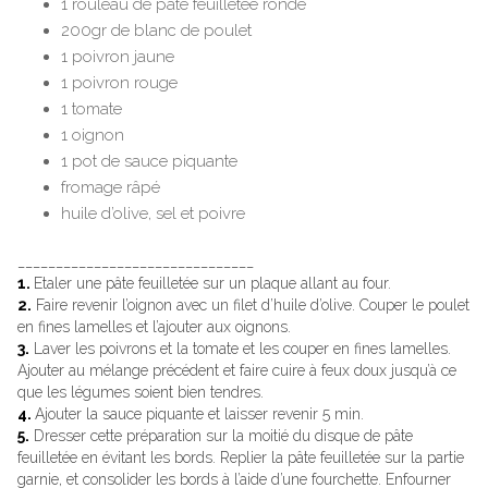
1 rouleau de pâte feuilletée ronde
200gr de blanc de poulet
1 poivron jaune
1 poivron rouge
1 tomate
1 oignon
1 pot de sauce piquante
fromage râpé
huile d’olive, sel et poivre
_______________________________
1.
Etaler une pâte feuilletée sur un plaque allant au four.
2.
Faire revenir l’oignon avec un filet d’huile d’olive. Couper le poulet
en fines lamelles et l’ajouter aux oignons.
3.
Laver les poivrons et la tomate et les couper en fines lamelles.
Ajouter au mélange précédent et faire cuire à feux doux jusqu’à ce
que les légumes soient bien tendres.
4.
Ajouter la sauce piquante et laisser revenir 5 min.
5.
Dresser cette préparation sur la moitié du disque de pâte
feuilletée en évitant les bords. Replier la pâte feuilletée sur la partie
garnie, et consolider les bords à l’aide d’une fourchette. Enfourner