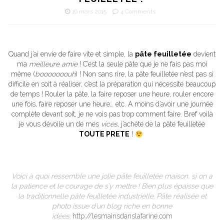
16 mars 2015
4 Comments
Quand j’ai envie de faire vite et simple, la
pâte feuilletée
devient
ma
meilleure amie
! C’est la seule pâte que je ne fais pas moi
même (
booooooouh
) ! Non sans rire, la pâte feuilletée n’est pas si
difficile en soit à réaliser, c’est la préparation qui nécessite beaucoup
de temps ! Rouler la pâte, la faire reposer une heure, rouler encore
une fois, faire reposer une heure… etc. A moins d’avoir une journée
complète devant soit, je ne vois pas trop comment faire. Bref voilà
je vous dévoile un de mes
vices
, j’achète de la pâte feuilletée
TOUTE PRETE
!
Voici à quoi ressemble une jolie pâte feuilletée maison, si on a
la patience et le courage de s’y mettre ! Bien plus épaisse que
la traditionnelle pâte feuilletée industrielle. Pâte réalisée et
photo issue d’un blog riche en bonne
idées:
http://lesmainsdanslafarine.com