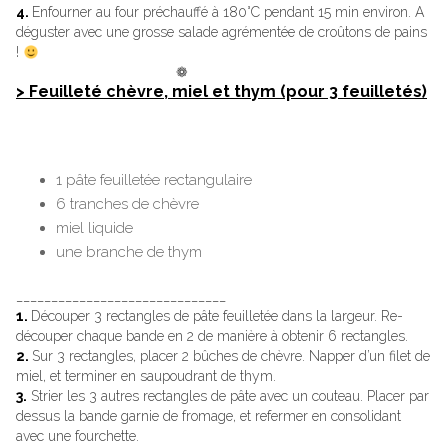
4.
Enfourner au four préchauffé à 180°C pendant 15 min environ. A
déguster avec une grosse salade agrémentée de croûtons de pains
!
❁
> Feuilleté chèvre, miel et thym (pour 3 feuilletés)
1 pâte feuilletée rectangulaire
6 tranches de chèvre
miel liquide
une branche de thym
______________________________
1.
Découper 3 rectangles de pâte feuilletée dans la largeur. Re-
découper chaque bande en 2 de manière à obtenir 6 rectangles.
2.
Sur 3 rectangles, placer 2 bûches de chèvre. Napper d’un filet de
miel, et terminer en saupoudrant de thym.
3.
Strier les 3 autres rectangles de pâte avec un couteau. Placer par
dessus la bande garnie de fromage, et refermer en consolidant
avec une fourchette.