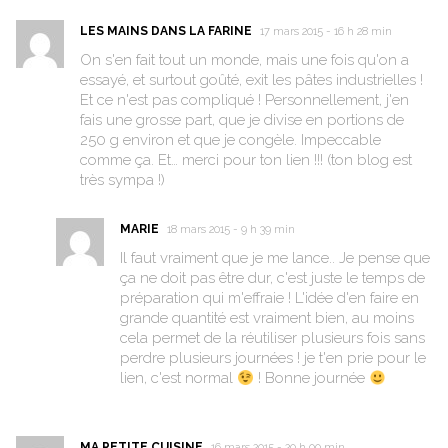
LES MAINS DANS LA FARINE
17 mars 2015 - 16 h 28 min
On s'en fait tout un monde, mais une fois qu'on a
essayé, et surtout goûté, exit les pâtes industrielles !
Et ce n'est pas compliqué ! Personnellement, j'en
fais une grosse part, que je divise en portions de
250 g environ et que je congèle. Impeccable
comme ça. Et… merci pour ton lien !!! (ton blog est
très sympa !)
MARIE
18 mars 2015 - 9 h 39 min
Il faut vraiment que je me lance.. Je pense que
ça ne doit pas être dur, c'est juste le temps de
préparation qui m'effraie ! L'idée d'en faire en
grande quantité est vraiment bien, au moins
cela permet de la réutiliser plusieurs fois sans
perdre plusieurs journées ! je t'en prie pour le
lien, c'est normal
! Bonne journée
MA PETITE CUISINE
16 mars 2015 - 20 h 00 min