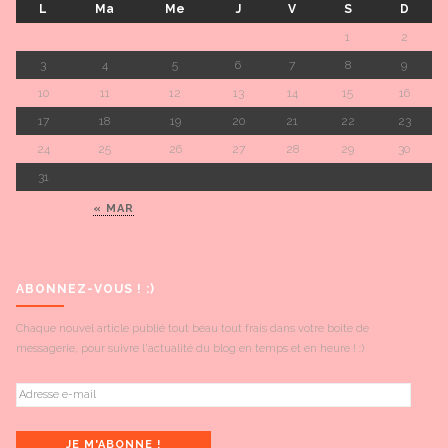
L
Ma
Me
J
V
S
D
1
2
3
4
5
6
7
8
9
10
11
12
13
14
15
16
17
18
19
20
21
22
23
24
25
26
27
28
29
30
31
« MAR
ABONNEZ-VOUS ! :)
Chaque nouvel article publié tout beau tout frais dans votre boite de
messagerie, pour suivre l'actualité du blog en temps et en heure ! :)
Adresse
e-
mail