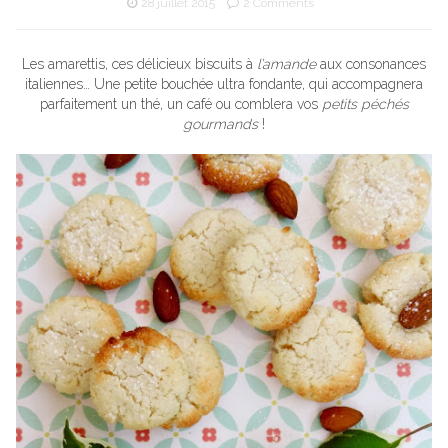
28 juillet 2015
2 Comments
Les amarettis, ces délicieux biscuits à
l’amande
aux consonances
italiennes… Une petite bouchée ultra fondante, qui accompagnera
parfaitement un thé, un café ou comblera vos
petits péchés
gourmands
!