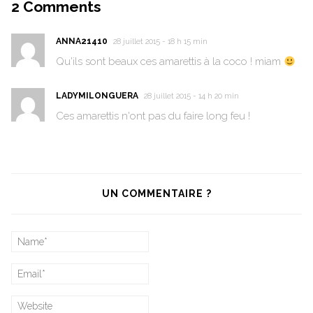
2
Comments
ANNA21410
28 juillet 2015 - 18 h 15 min
Qu'ils sont beaux ces amarettis à la coco ! miam
LADYMILONGUERA
28 juillet 2015 - 14 h 20 min
Ces amarettis n'ont pas du faire long feu !
UN COMMENTAIRE ?