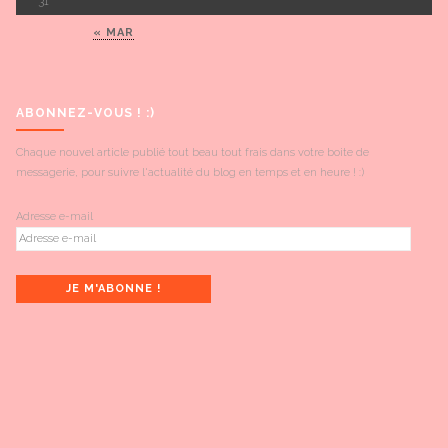
31
« MAR
ABONNEZ-VOUS ! :)
Chaque nouvel article publié tout beau tout frais dans votre boite de
messagerie, pour suivre l'actualité du blog en temps et en heure ! :)
Adresse e-mail