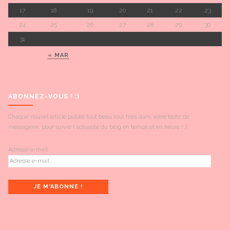
17
18
19
20
21
22
23
24
25
26
27
28
29
30
31
« MAR
ABONNEZ-VOUS ! :)
Chaque nouvel article publié tout beau tout frais dans votre boite de
messagerie, pour suivre l'actualité du blog en temps et en heure ! :)
Adresse e-mail