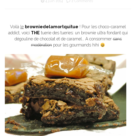
4 juin 2014
2 Comments
Voilà
le
browniedelamortquitue
! Pour les choco-caramel
addict, voici
THE
tuerie des tueries: un brownie ultra fondant qui
dégouline de chocolat et de caramel… A consommer
sans
modération
pour les gourmands hihi