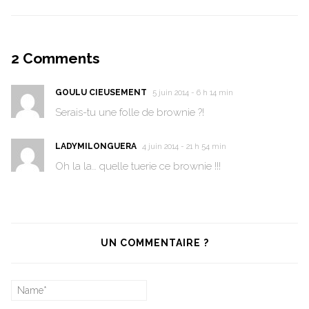
2
Comments
GOULU CIEUSEMENT
5 juin 2014 - 6 h 14 min
Serais-tu une folle de brownie ?!
LADYMILONGUERA
4 juin 2014 - 21 h 54 min
Oh la la… quelle tuerie ce brownie !!!
UN COMMENTAIRE ?