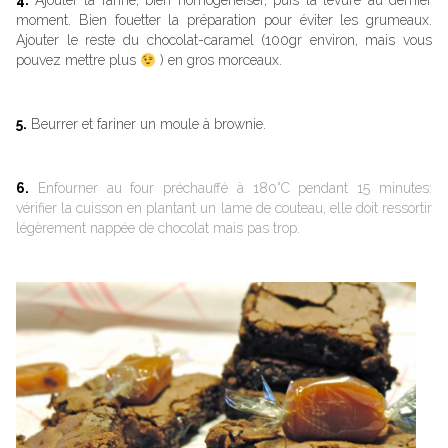
4.
Ajouter la farine, bien homogénéiser, puis la levure au dernier
moment. Bien fouetter la préparation pour éviter les grumeaux.
Ajouter le reste du chocolat-caramel (100gr environ, mais vous
pouvez mettre plus
) en gros morceaux.
5.
Beurrer et fariner un moule à brownie.
6.
Enfourner au four préchauffé à 180°C pendant 15 minutes:
vérifier la cuisson en plantant un lame de couteau, elle doit ressortir
légèrement nappée de chocolat mais pas trop.