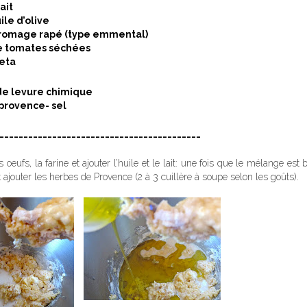
ait
ile d’olive
 fromage rapé (type emmental)
de tomates séchées
feta
de levure chimique
provence- sel
__________________________________________
oeufs, la farine et ajouter l’huile et le lait: une fois que le mélange es
et ajouter les herbes de Provence (2 à 3 cuillère à soupe selon les goûts).