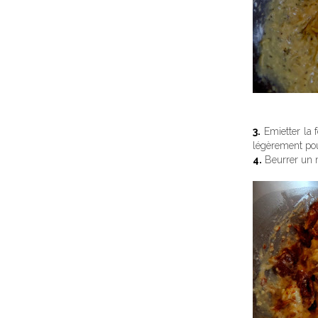
3.
Emietter la f
légèrement pour
4.
Beurrer un m