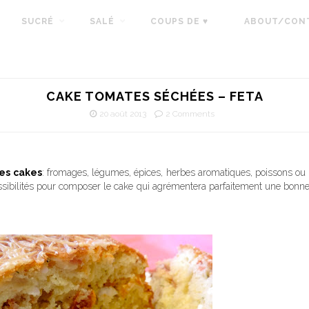
SUCRÉ
SALÉ
COUPS DE ♥
ABOUT/CON
CAKE TOMATES SÉCHÉES – FETA
20 août 2013
2 Comments
les cakes
: fromages, légumes, épices, herbes aromatiques, poissons ou 
ssibilités pour composer le cake qui agrémentera parfaitement une bonn