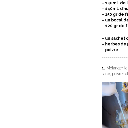
– 140mL de l
– 140mL d’hu
– 150 gr de
– un bocal 
– 120 gr de 
– un sachet 
– herbes de 
– poivre
_____________
1.
Mélanger les 
saler, poivrer 