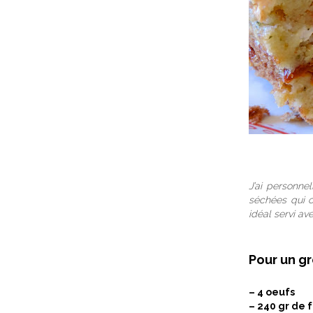
J’ai personne
séchées qui on
idéal servi av
Pour un gr
– 4 oeufs
– 240 gr de 