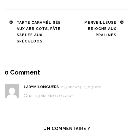
Post
TARTE CARAMÉLISÉE
MERVEILLEUSE
AUX ABRICOTS, PÂTE
BRIOCHE AUX
navigation
SABLÉE AUX
PRALINES
SPÉCULOOS
0
Comment
LADYMILONGUERA
20 juillet 2014 - 15 h 32 min
Quelle jolie idée ce cake…
UN COMMENTAIRE ?