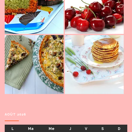
AOÛT 2026
L
Ma
Me
J
V
S
D