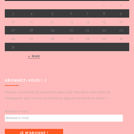
1
2
3
4
5
6
7
8
9
10
11
12
13
14
15
16
17
18
19
20
21
22
23
24
25
26
27
28
29
30
31
« MAR
ABONNEZ-VOUS ! :)
Chaque nouvel article publié tout beau tout frais dans votre boite de
messagerie, pour suivre l'actualité du blog en temps et en heure ! :)
Adresse e-mail