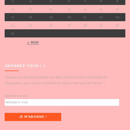
3
4
5
6
7
8
9
10
11
12
13
14
15
16
17
18
19
20
21
22
23
24
25
26
27
28
29
30
31
« MAR
ABONNEZ-VOUS ! :)
Chaque nouvel article publié tout beau tout frais dans votre boite de
messagerie, pour suivre l'actualité du blog en temps et en heure ! :)
Adresse e-mail