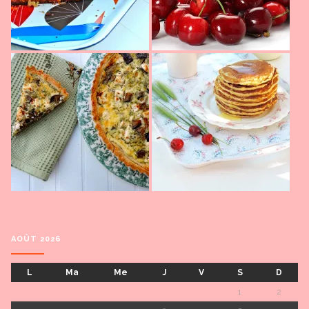
AOÛT 2026
L
Ma
Me
J
V
S
D
1
2