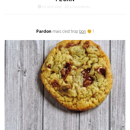
22 avril 2015
4 Comments
Pardon
mais c’est trop
bon
!