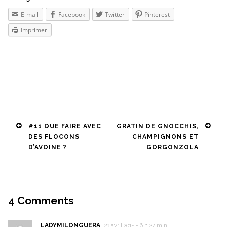
E-mail
Facebook
Twitter
Pinterest
Imprimer
Post
#11 QUE FAIRE AVEC
GRATIN DE GNOCCHIS,
DES FLOCONS
CHAMPIGNONS ET
navigation
D’AVOINE ?
GORGONZOLA
4
Comments
LADYMILONGUERA
23 avril 2015 - 6 h 27 min