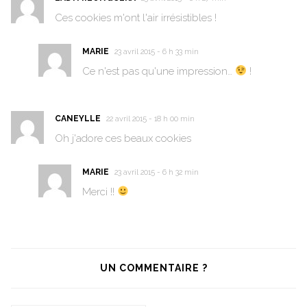
Ces cookies m'ont l'air irrésistibles !
MARIE
23 avril 2015 - 6 h 33 min
Ce n'est pas qu'une impression…
!
CANEYLLE
22 avril 2015 - 18 h 00 min
Oh j'adore ces beaux cookies
MARIE
23 avril 2015 - 6 h 32 min
Merci !!
UN COMMENTAIRE ?