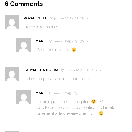
6
Comments
ROYAL CHILL
30 janvier 2015 - 9 h 05 min
Très appétissants !
MARIE
30 janvier 2015 - 13 h 39 min
Merci beaucoup !
LADYMILONGUERA
27 janvier 2015 - 11 h 04 min
Je t'en piquerais bien un ou deux…
MARIE
28 janvier 2015 - 13 h 16 min
Dommage il n'en reste plus
! Mais la
recette est très simple à réaliser, je t'invite
fortement à les refaire chez toi !!