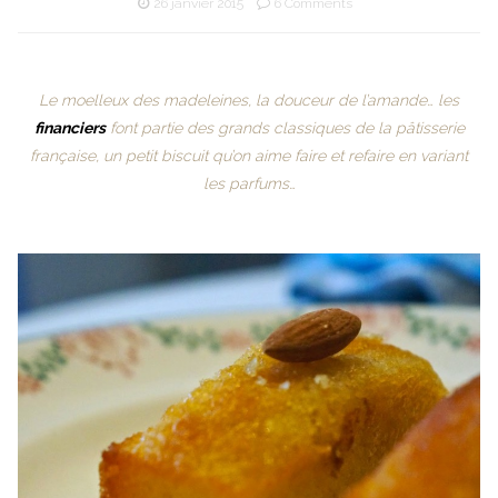
26 janvier 2015
6 Comments
Le moelleux des madeleines, la douceur de l’amande… les
financiers
font partie des grands classiques de la pâtisserie
française, un petit biscuit qu’on aime faire et refaire en variant
les parfums…