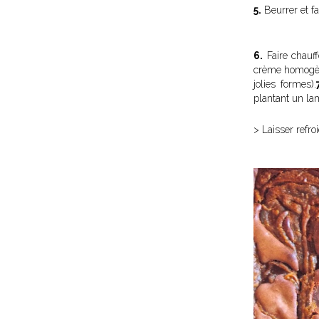
5.
Beurrer et fa
6.
Faire chauff
crème homogène
jolies formes).
plantant un la
> Laisser refro