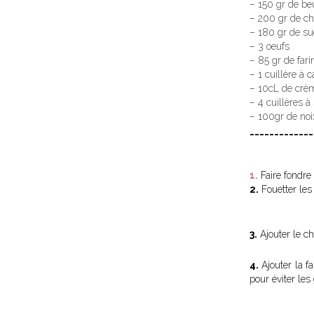
– 150 gr de be
– 200 gr de ch
– 180 gr de su
– 3 oeufs
– 85 gr de fari
– 1 cuillère à 
– 10cL de crèm
– 4 cuillères 
– 100gr de noi
_____________
1.
Faire fondre 
2.
Fouetter les
3.
Ajouter le c
4.
Ajouter la f
pour éviter les