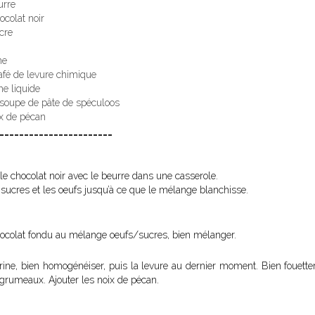
urre
ocolat noir
cre
ne
café de levure chimique
e liquide
à soupe de pâte de spéculoos
x de pécan
_______________________
le chocolat noir avec le beurre dans une casserole.
 sucres et les oeufs jusqu’à ce que le mélange blanchisse.
hocolat fondu au mélange oeufs/sucres, bien mélanger.
arine, bien homogénéiser, puis la levure au dernier moment. Bien fouetter
 grumeaux. Ajouter les noix de pécan.