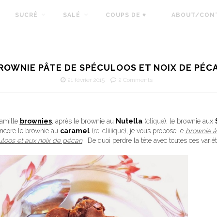
SUCRÉ
SALÉ
COUPS DE ♥
ABOUT/CON
ROWNIE PÂTE DE SPÉCULOOS ET NOIX DE PÉC
21 février 2015
2 Comments
famille
brownies
, après le brownie au
Nutella
(
clique
), le brownie aux
encore le brownie au
caramel
(
re-cliiiique
), je vous propose le
brownie à
uloos
et aux noix de pécan
! De quoi perdre la tête avec toutes ces varié