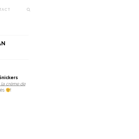
TACT
AN
Snickers
 la crème de
tés
!