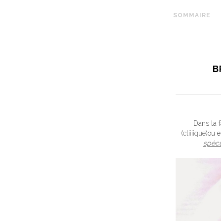
SOMMAIRE
B
Dans la 
(
cliiiique
)ou 
spéc